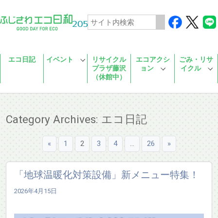
Skip to main content
エコ日記
イベント
リサイクル
エコアクシ
ごみ・リサ
プラザ藤沢
ョン
イクル
（休館中）
Category Archives: エコ日記
«
1
2
3
4
…
26
»
「地球温暖化対策設備」新メニュー特集！
2026年4月15日