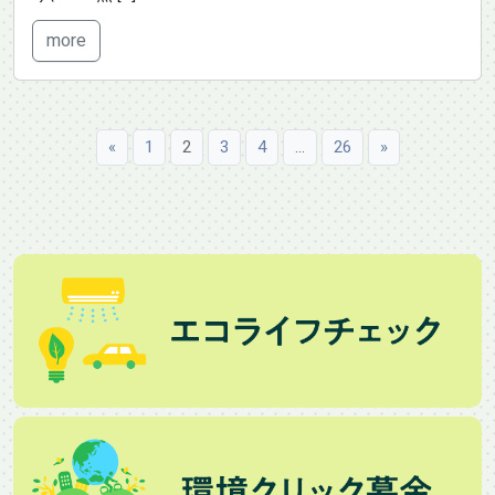
more
«
1
2
3
4
…
26
»