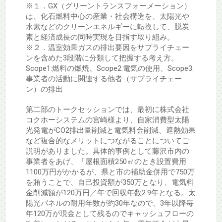
※１．GX（グリーントランスフォーメーション）
は、化石燃料中心の産業・社会構造を、太陽光や
水素などのクリーンエネルギーに転換して、脱炭
素と経済成長の同時実現を目指す取り組み。
※２．温室効果ガスの排出要因をサプライチェー
ンを含めた3段階に分類して把握する考え方。
Scope1:燃料の燃焼、Scope2:電気の使用、Scope3:
事業者の活動に関連する他者（サプライチェー
ン）の排出
第二部のトークセッションでは、最初に株式会社
コクホーシステムの宮崎様より、自家消費型太陽
光発電がCO2排出量削減と電気料金削減、遮熱効果
など複合的なメリットにつながることについてご
説明がありました。具体的事例として藤沢市内の
事業者をあげ、「屋根面積250㎡のとき設置費用
1100万円がかかるが、県と市の補助金併用で750万
を賄うことで、自己投資額が350万となり、電気料
金削減額が120万円／年で回収年数2.9年となる。太
陽光パネルの耐用年数が約30年なので、3年以降毎
年120万が現金として残るのでキャッシュフローの