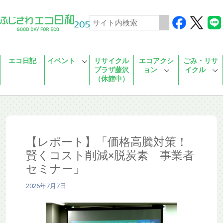
Skip to main content
エコ日記
イベント
リサイクル
エコアクシ
ごみ・リサ
プラザ藤沢
ョン
イクル
（休館中）
【レポート】「価格高騰対策！
賢くコスト削減×脱炭素 事業者
セミナー」
2026年7月7日