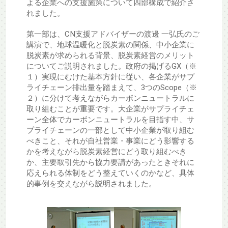
よる企業への支援施策について四部構成で紹介さ
れました。
第一部は、CN支援アドバイザーの渡邊 一弘氏のご
講演で、地球温暖化と脱炭素の関係、中小企業に
脱炭素が求められる背景、脱炭素経営のメリット
についてご説明されました。政府の掲げるGX（※
１）実現にむけた基本方針に従い、各企業がサプ
ライチェーン排出量を踏まえて、3つのScope（※
２）に分けて考えながらカーボンニュートラルに
取り組むことが重要です。大企業がサプライチェ
ーン全体でカーボンニュートラルを目指す中、サ
プライチェーンの一部として中小企業が取り組む
べきこと、それが自社営業・事業にどう影響する
かを考えながら脱炭素経営にどう取り組むべき
か、主要取引先から協力要請があったときそれに
応えられる体制をどう整えていくのかなど、具体
的事例を交えながら説明されました。