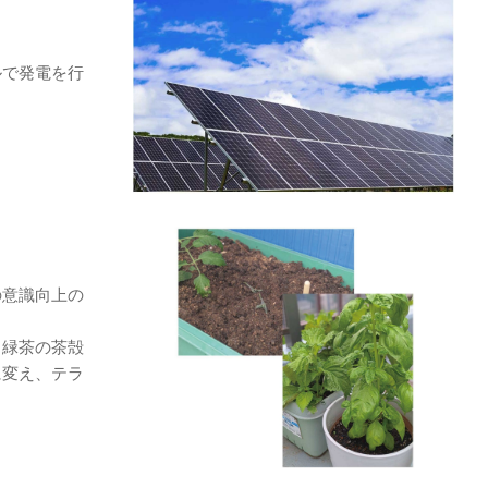
ルで発電を行
の意識向上の
・緑茶の茶殻
に変え、テラ