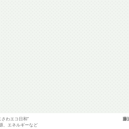
じさわエコ日和"
藤
源、エネルギーなど