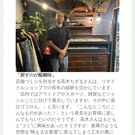
「探すのが醍醐味」
店舗づくりを担当する高木ちずるさんは、リサイ
クルショップでの長年の経験を活かしています。
「店内ではアウトドアやスポーツ、雑貨などジャ
ンルごとに分けて展示していますが、その中に遊
びゴコロも。」と言います。「こんなところにこ
んなものがあった！」という発見をお客様に楽し
んでもらいたいのだそうです。 高木さんはもとも
と“ゴミ”に興味があったそうですが、倉庫のような
空間を“映える古着屋”に変えてしまう工夫の裏に