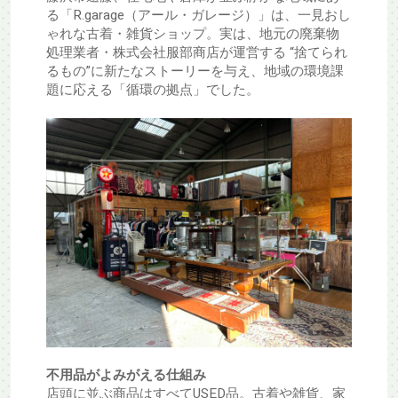
る「R.garage（アール・ガレージ）」は、一見おし
ゃれな古着・雑貨ショップ。実は、地元の廃棄物
処理業者・株式会社服部商店が運営する “捨てられ
るもの”に新たなストーリーを与え、地域の環境課
題に応える「循環の拠点」でした。
不用品がよみがえる仕組み
店頭に並ぶ商品はすべてUSED品。古着や雑貨、家