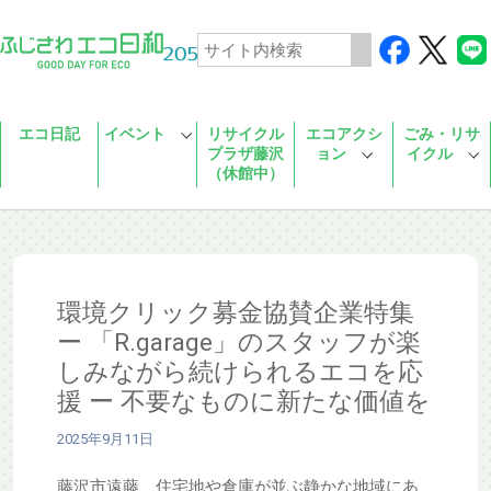
Skip to main content
エコ日記
イベント
リサイクル
エコアクシ
ごみ・リサ
プラザ藤沢
ョン
イクル
（休館中）
環境クリック募金協賛企業特集
ー 「R.garage」のスタッフが楽
しみながら続けられるエコを応
援 ー 不要なものに新たな価値を
2025年9月11日
藤沢市遠藤、住宅地や倉庫が並ぶ静かな地域にあ