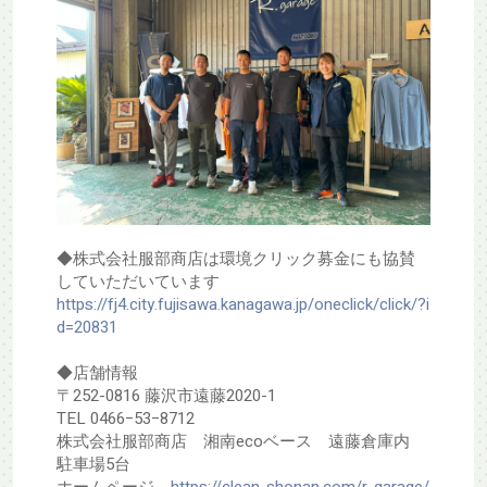
◆株式会社服部商店は環境クリック募金にも協賛
していただいています
https://fj4.city.fujisawa.kanagawa.jp/oneclick/click/?i
d=20831
◆店舗情報
〒252-0816 藤沢市遠藤2020-1
TEL 0466−53−8712
株式会社服部商店 湘南ecoベース 遠藤倉庫内
駐車場5台
ホームページ
https://clean-shonan.com/r-garage/