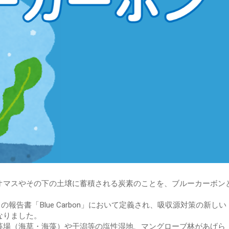
オマスやその下の土壌に蓄積される炭素のことを、ブルーカーボン
の報告書「Blue Carbon」において定義され、吸収源対策の新しい
なりました。
藻場（海草・海藻）や干潟等の塩性湿地、マングローブ林があげら