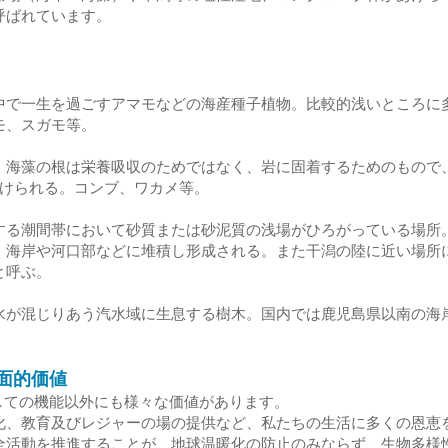
呼ばれています。
中で一生を過ごすアマモなどの海産種子植物。比較的浅いところに
モ、スガモ等。
。海藻の根は栄養吸収のためではなく、岩に固着するためのもので
分けられる。コンブ、ワカメ等。
する潮間帯において砂質または砂泥質の浅場がひろがっている場所
、海岸や河口部などに堆積し形成される。また干潟の陸に近い場所
と呼ぶ。
水が混じりあう汽水域に生息する樹木。国内では鹿児島県以南の海
多面的価値
しての機能以外にも様々な価値があります。
化、教育及びレジャーの場の提供など、私たちの生活に多くの恩恵
全活動を推進することが、地球温暖化の防止のみならず、生物多様