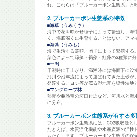
れ、これらは「ブルーカーボン生態系」と
2. ブルーカーボン生態系の特徴
■海草（うみくさ）
海中で花を咲かせ種子によって繁殖し、海
く、海底深くに生育することはない。アマ
■海藻（うみも）
海で生活する藻類。胞子によって繁殖する
葉色によって緑藻・褐藻・紅藻の3種類に
■干潟
干潮時に干上がり、満潮時には海面下に没
河川や沿岸流によって運ばれてきた土砂が
発達する、ヨシ等が茂る湿地帯を塩性湿地
■マングローブ林
熱帯や亜熱帯の河口付近など、河川水と海
に分布。
3. ブルーカーボン生態系が有する
ブルーカーボン生態系には、CO2吸収源と
たとえば、水質浄化機能や水産資源の活性
もたらします。ブルーカーボン生態系の保