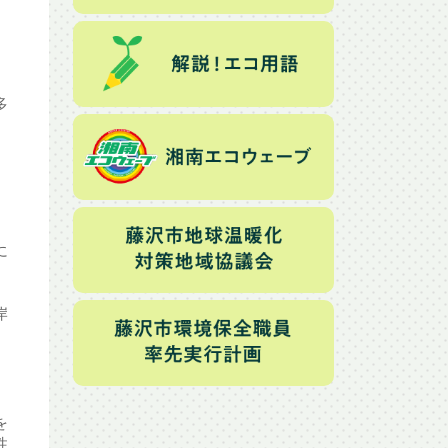
多
、
。
に
岸
を
性