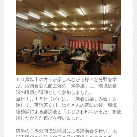
６０歳以上の方々が楽しみながら様々な分野を学
ぶ、湘南台公民館主催の「寿学級」に、環境総務
課の職員が講師として参加しました。
当日１月１８日（水）は、「新春お楽しみ会」と
題して、落語家立川こはるさんの落語の後、環境
総務課による講演会と「ふじさわECOかるた」を使
用したかるた遊びを行いました。
前半の１５分間では職員による講演会を行い、地