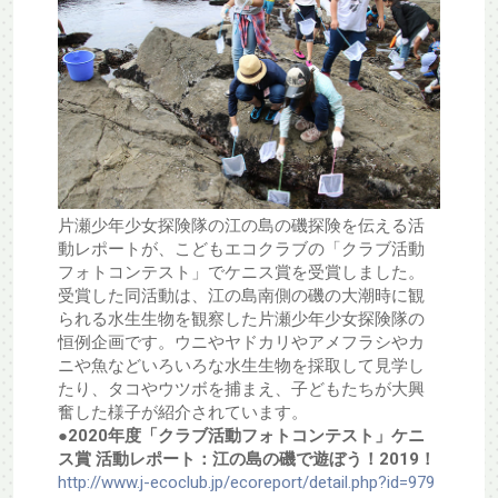
片瀬少年少女探険隊の江の島の磯探険を伝える活
動レポートが、こどもエコクラブの「クラブ活動
フォトコンテスト」でケニス賞を受賞しました。
受賞した同活動は、江の島南側の磯の大潮時に観
られる水生生物を観察した片瀬少年少女探険隊の
恒例企画です。ウニやヤドカリやアメフラシやカ
ニや魚などいろいろな水生生物を採取して見学し
たり、タコやウツボを捕まえ、子どもたちが大興
奮した様子が紹介されています。
●2020年度「クラブ活動フォトコンテスト」ケニ
ス賞 活動レポート：江の島の磯で遊ぼう！2019！
http://www.j-ecoclub.jp/ecoreport/detail.php?id=979