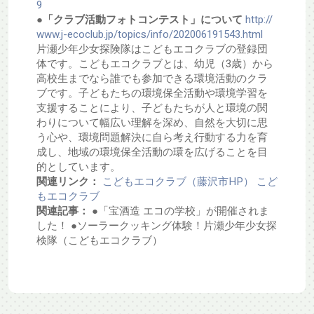
9
●「クラブ活動フォトコンテスト」について
http://
www.j-ecoclub.jp/topics/info/202006191543.html
片瀬少年少女探険隊はこどもエコクラブの登録団
体です。こどもエコクラブとは、幼児（3歳）から
高校生までなら誰でも参加できる環境活動のクラ
ブです。子どもたちの環境保全活動や環境学習を
支援することにより、子どもたちが人と環境の関
わりについて幅広い理解を深め、自然を大切に思
う心や、環境問題解決に自ら考え行動する力を育
成し、地域の環境保全活動の環を広げることを目
的としています。
関連リンク：
こどもエコクラブ（藤沢市HP）
こど
もエコクラブ
関連記事：
●「宝酒造 エコの学校」が開催されま
した！ ●ソーラークッキング体験！片瀬少年少女探
検隊（こどもエコクラブ）