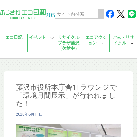
Skip to main content
エコ日記
イベント
リサイクル
エコアクシ
ごみ・リサ
プラザ藤沢
ョン
イクル
（休館中）
藤沢市役所本庁舎1Fラウンジで
「環境月間展示」が行われまし
た！
2020年6月11日