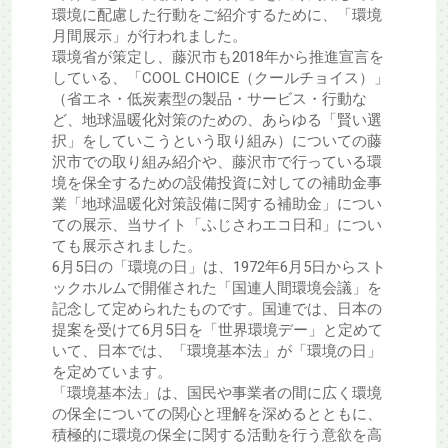
環境に配慮した行動をご紹介するために、「環境
月間展示」が行われました。
環境省が策定し、藤沢市も2018年から推進宣言を
している、「COOL CHOICE（クールチョイス）」
（省エネ・低炭素型の製品・サービス・行動な
ど、地球温暖化対策のための、あらゆる「賢い選
択」をしていこうという取り組み）についての藤
沢市での取り組み紹介や、藤沢市で行っている環
境を保全するための設備投資に対しての補助金事
業「地球温暖化対策設備に関する補助金」につい
ての展示、当サイト「ふじさわエコ日和」につい
ても展示されました。
6月5日の「環境の日」は、1972年6月5日からスト
ックホルムで開催された「国連人間環境会議」を
記念して定められたものです。国連では、日本の
提案を受けて6月5日を「世界環境デー」と定めて
いて、日本では、「環境基本法」が「環境の日」
を定めています。
「環境基本法」は、国民や事業者の間に広く環境
の保全についての関心と理解を深めるとともに、
積極的に環境の保全に関する活動を行う意欲を高