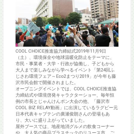
COOL CHOICE推進協力締結式2019年11月9日
（土）、環境保全や地球温暖化防止をテーマに、
市民・事業者・大学・行政が協働し、子どもから
大人まで楽しみながら学べるイベント「第24回ふ
じさわ環境フェア～Eco2まつり2019」が今年も藤
沢市民会館で開催されました。
オープニングイベントでは、COOL CHOICE推進協
力締結式や環境啓発キャラクターショー、毎年恒
例の市長とじゃんけんポン大会の他、「藤沢市
COOL BIZ RELAY動画」に出演しているラグビー元
日本代表キャプテンの廣瀬俊朗さんの登場もあ
り、大いに盛り上がっていました。
屋外ブースでは、地産地消グルメの飲食コーナー
や、大人気の商品プラスチックのリユース市、ご