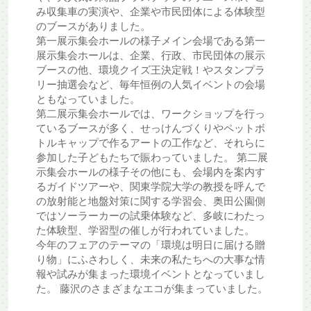
み収集車の実演や、企業や市民団体による体験型
のブースがありました。
第一展示集会ホールの様子メイン会場である第一
展示集会ホールは、企業、行政、市民団体の展示
ブースの他、環境クイズ王決定戦！やスタンプラ
リー抽選会など、毎年恒例の人気イベントの会場
ともなっていました。
第二展示集会ホールでは、ワークショップを行っ
ているブースが多く、せっけんづくりやペットボ
トルキャップで作るアートの工作など、それらに
参加した子どもたちで賑わっていました。 第二展
示集会ホールの様子その他にも、会場内を案内す
るガイドツアーや、関東学院大学の教授を呼んで
の放射能と地盤対策に関する学習会、奥田公園側
ではソーラーカーの試乗体験など、多岐にわたっ
た体験型、学習型の催しが行われていました。
今年のフェアのテーマの「環境は明日に届ける贈
り物」にふさわしく、未来の私たちへの大事な情
報や試みが集まった環境イベントとなっていまし
た。 藤沢のさまざまなエコが集まっていました。