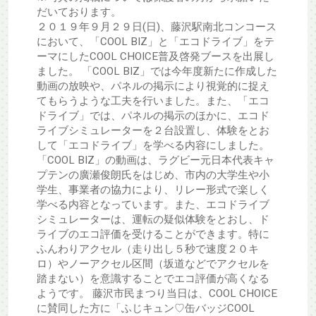
だいております。
２０１９年９月２９日(日)、藤沢駅南北コンコース
において、「COOL BIZ」と「エコドライブ」をテ
ーマにしたCOOL CHOICE普及啓発ブースを出展し
ました。 「COOL BIZ」では今年度新たに作成した
動画の放映や、パネルの掲示により視覚的に捉え
てもらうような工夫を行いました。また、「エコ
ドライブ」では、パネルの掲示のほかに、エコド
ライブシミュレーターを２台設置し、体験をとお
して「エコドライブ」を学べる内容にしました。
「COOL BIZ」の動画は、ラグビー元日本代表キャ
プテンの廣瀬俊朗氏をはじめ、市内の大学生や小
学生、事業者の協力により、リレー形式で楽しく
学べる内容となっています。また、エコドライブ
シミュレーターは、運転の疑似体験をとおし、ド
ライブのエコ評価を受けることができます。特に
ふんわりアクセル（走り出し５秒で速度２０キ
ロ）やノーアクセル区間（坂道などでアクセルを
踏まない）を意識することでエコ評価が高くなる
ようです。 藤沢市民まつり当日は、COOL CHOICE
に賛同した方に「ふじキュン♡缶バッジCOOL