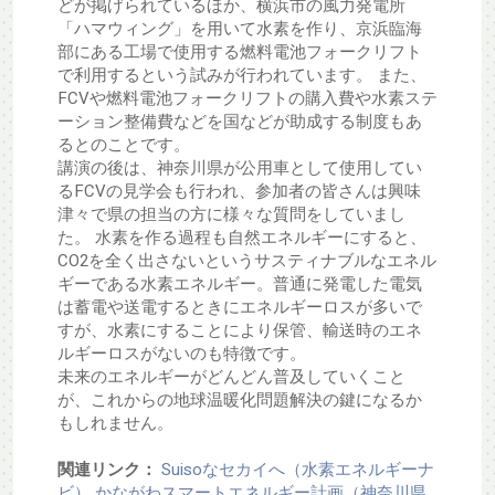
どが掲げられているほか、横浜市の風力発電所
「ハマウィング」を用いて水素を作り、京浜臨海
部にある工場で使用する燃料電池フォークリフト
で利用するという試みが行われています。 また、
FCVや燃料電池フォークリフトの購入費や水素ステ
ーション整備費などを国などが助成する制度もあ
るとのことです。
講演の後は、神奈川県が公用車として使用してい
るFCVの見学会も行われ、参加者の皆さんは興味
津々で県の担当の方に様々な質問をしていまし
た。 水素を作る過程も自然エネルギーにすると、
CO2を全く出さないというサスティナブルなエネル
ギーである水素エネルギー。普通に発電した電気
は蓄電や送電するときにエネルギーロスが多いで
すが、水素にすることにより保管、輸送時のエネ
ルギーロスがないのも特徴です。
未来のエネルギーがどんどん普及していくこと
が、これからの地球温暖化問題解決の鍵になるか
もしれません。
関連リンク：
Suisoなセカイへ（水素エネルギーナ
ビ）
かながわスマートエネルギー計画（神奈川県