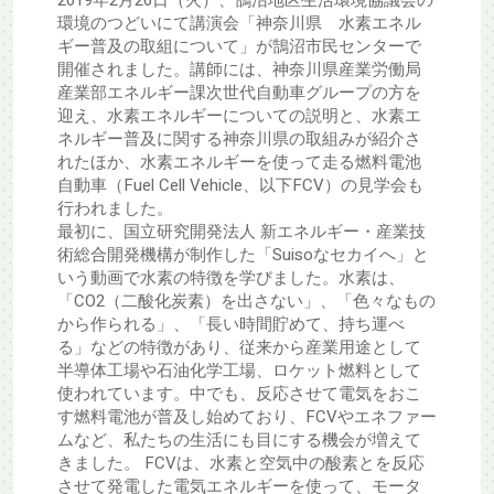
環境のつどいにて講演会「神奈川県 水素エネル
ギー普及の取組について」が鵠沼市民センターで
開催されました。講師には、神奈川県産業労働局
産業部エネルギー課次世代自動車グループの方を
迎え、水素エネルギーについての説明と、水素エ
ネルギー普及に関する神奈川県の取組みが紹介さ
れたほか、水素エネルギーを使って走る燃料電池
自動車（Fuel Cell Vehicle、以下FCV）の見学会も
行われました。
最初に、国立研究開発法人 新エネルギー・産業技
術総合開発機構が制作した「Suisoなセカイへ」と
いう動画で水素の特徴を学びました。水素は、
「CO2（二酸化炭素）を出さない」、「色々なもの
から作られる」、「長い時間貯めて、持ち運べ
る」などの特徴があり、従来から産業用途として
半導体工場や石油化学工場、ロケット燃料として
使われています。中でも、反応させて電気をおこ
す燃料電池が普及し始めており、FCVやエネファー
ムなど、私たちの生活にも目にする機会が増えて
きました。 FCVは、水素と空気中の酸素とを反応
させて発電した電気エネルギーを使って、モータ