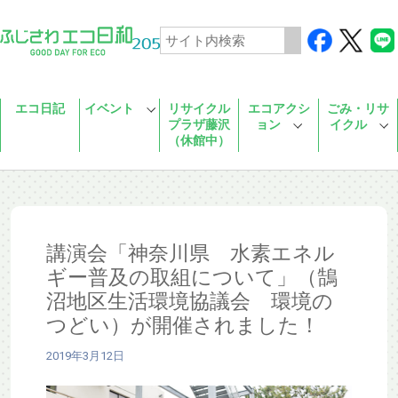
Skip to main content
エコ日記
イベント
リサイクル
エコアクシ
ごみ・リサ
プラザ藤沢
ョン
イクル
（休館中）
講演会「神奈川県 水素エネル
ギー普及の取組について」（鵠
沼地区生活環境協議会 環境の
つどい）が開催されました！
2019年3月12日