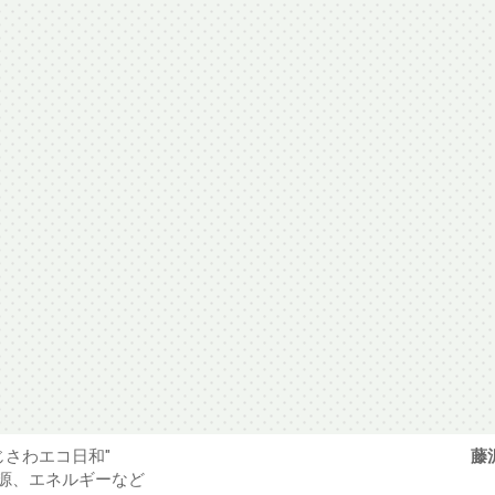
じさわエコ日和"
藤
源、エネルギーなど