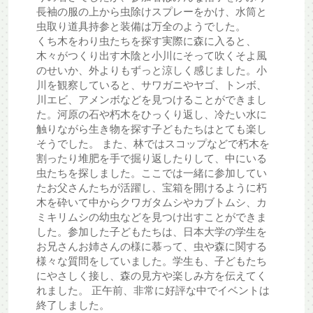
長袖の服の上から虫除けスプレーをかけ、水筒と
虫取り道具持参と装備は万全のようでした。
くち木をわり虫たちを探す実際に森に入ると、
木々がつくり出す木陰と小川にそって吹くそよ風
のせいか、外よりもずっと涼しく感じました。小
川を観察していると、サワガニやヤゴ、トンボ、
川エビ、アメンボなどを見つけることができまし
た。河原の石や朽木をひっくり返し、冷たい水に
触りながら生き物を探す子どもたちはとても楽し
そうでした。 また、林ではスコップなどで朽木を
割ったり堆肥を手で掘り返したりして、中にいる
虫たちを探しました。ここでは一緒に参加してい
たお父さんたちが活躍し、宝箱を開けるように朽
木を砕いて中からクワガタムシやカブトムシ、カ
ミキリムシの幼虫などを見つけ出すことができま
した。参加した子どもたちは、日本大学の学生を
お兄さんお姉さんの様に慕って、虫や森に関する
様々な質問をしていました。学生も、子どもたち
にやさしく接し、森の見方や楽しみ方を伝えてく
れました。 正午前、非常に好評な中でイベントは
終了しました。