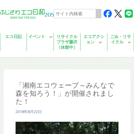
Skip to main content
エコ日記
イベント
リサイクル
エコアクシ
ごみ・リサ
プラザ藤沢
ョン
イクル
（休館中）
「湘南エコウェーブ～みんなで
森を知ろう！」が開催されまし
た！
2018年8月22日