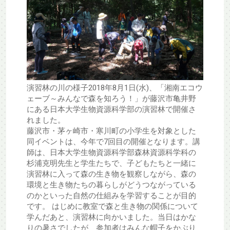
演習林の川の様子2018年8月1日(水)、「湘南エコウ
ェーブ～みんなで森を知ろう！」が藤沢市亀井野
にある日本大学生物資源科学部の演習林で開催さ
れました。
藤沢市・茅ヶ崎市・寒川町の小学生を対象とした
同イベントは、今年で7回目の開催となります。講
師は、日本大学生物資源科学部森林資源科学科の
杉浦克明先生と学生たちで、子どもたちと一緒に
演習林に入って森の生き物を観察しながら、森の
環境と生き物たちの暮らしがどうつながっている
のかといった自然の仕組みを学習することが目的
です。 はじめに教室で森と生き物の関係について
学んだあと、演習林に向かいました。当日はかな
りの暑さでしたが、参加者はみんな帽子をかぶり