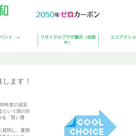
ベント
リサイクルプラザ藤沢（休館
エコアクショ
中）
推進します！
030年度の温室
するという国の目
ゆる「賢い選
CEに賛同し、夏期