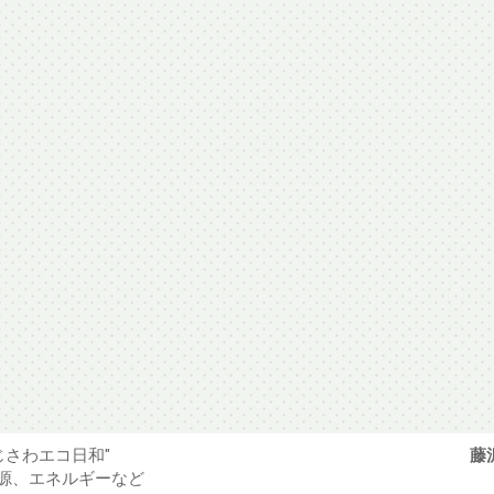
じさわエコ日和"
藤
源、エネルギーなど