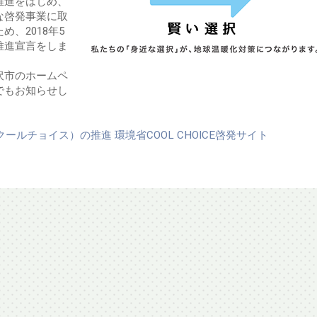
推進をはじめ、
な啓発事業に取
、2018年5
の推進宣言をしま
沢市のホームペ
でもお知らせし
E（クールチョイス）の推進
環境省COOL CHOICE啓発サイト