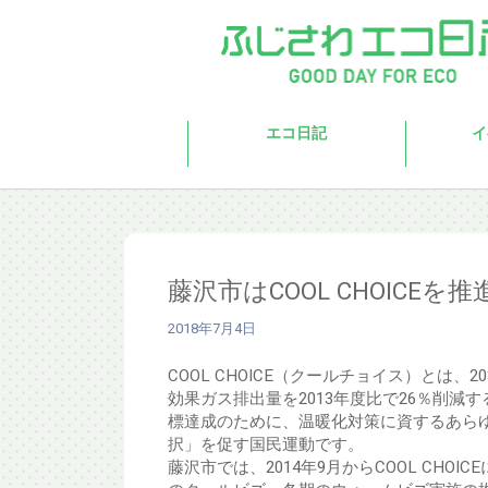
Skip to main content
エコ日記
イ
藤沢市はCOOL CHOICEを
2018年7月4日
COOL CHOICE（クールチョイス）とは、2
効果ガス排出量を2013年度比で26％削減
標達成のために、温暖化対策に資するあら
択」を促す国民運動です。
藤沢市では、2014年9月からCOOL CHOI