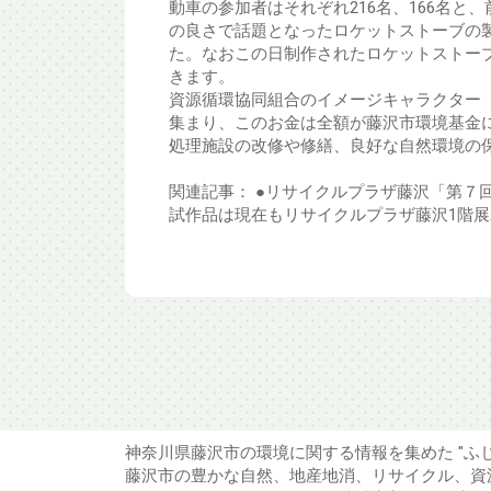
動車の参加者はそれぞれ216名、166名
の良さで話題となったロケットストーブの
た。なおこの日制作されたロケットストー
きます。
資源循環協同組合のイメージキャラクター「
集まり、このお金は全額が藤沢市環境基金
処理施設の改修や修繕、良好な自然環境の
関連記事： ●リサイクルプラザ藤沢「第７
試作品は現在もリサイクルプラザ藤沢1階
神奈川県藤沢市の環境に関する情報を集めた "ふ
藤沢市の豊かな自然、地産地消、リサイクル、資