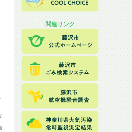
関連リンク
設
な
自