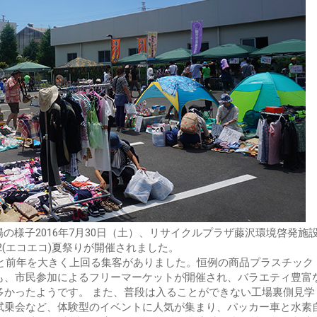
場の様子2016年7月30日（土）、リサイクルプラザ藤沢環境啓発施
2(エコエコ)夏祭りが開催されました。
名と前年を大きく上回る集客がありました。恒例の商品プラスチック
も、市民参加によるフリーマーケットが開催され、バラエティ豊富
多かったようです。 また、普段は入ることができない工場裏側見学
試乗会など、体験型のイベントに人気が集まり、パッカー車と水素