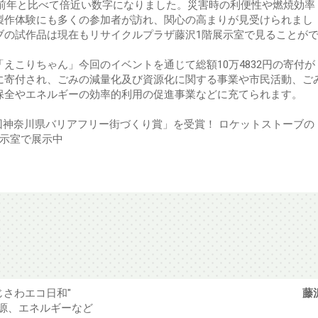
と、前年と比べて倍近い数字になりました。災害時の利便性や燃焼効率
製作体験にも多くの参加者が訪れ、関心の高まりが見受けられまし
ブの試作品は現在もリサイクルプラザ藤沢1階展示室で見ることが
えこりちゃん」今回のイベントを通じて総額10万4832円の寄付が
に寄付され、ごみの減量化及び資源化に関する事業や市民活動、ご
保全やエネルギーの効率的利用の促進事業などに充てられます。
回神奈川県バリアフリー街づくり賞」を受賞！ ロケットストーブの
展示室で展示中
じさわエコ日和"
藤
源、エネルギーなど